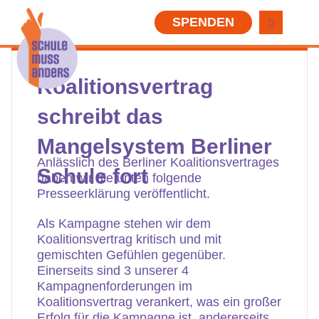
SPENDEN
Koalitionsvertrag
schreibt das
Mangelsystem Berliner
Anlässlich des Berliner Koalitionsvertrages
Schule fort
haben wir die unten folgende
Presseerklärung veröffentlicht.
Als Kampagne stehen wir dem
Koalitionsvertrag kritisch und mit
gemischten Gefühlen gegenüber.
Einerseits sind 3 unserer 4
Kampagnenforderungen im
Koalitionsvertrag verankert, was ein großer
Erfolg für die Kampagne ist, andererseits