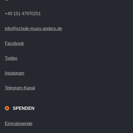
u
v
l
i
+49 151 47970251
n
t
g
info@schule-muss-anders.de
d
u
a
Facebook
A
n
t
Twitter
n
i
g
o
Instagram
s
e
n
Telegram-Kanal
i
n
c
SPENDEN
h
Einmalspende