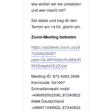
wie wollen wir sie umsetzen
und wer macht mit?
Sei dabei und trag dir den
Termin am 14.03. gleich ein.
Zoom-Meeting beitreten
https://us02web.zoom.us/j/8
7240822698?
pwd=QnJMYkl6eU5uMldnR
lRSSi9wNVE2Zz09
Meeting-ID: 872 4082 2698
Kenncode: 541997
Schnelleinwahl mobil
+496950502596,,87240822
698# Deutschland
+496971049922,,87240822