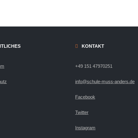
TLICHES
KONTAKT
um
+49 151 47970251
utz
info@schule-muss-anders.de
Facebook
Twitter
Instagram