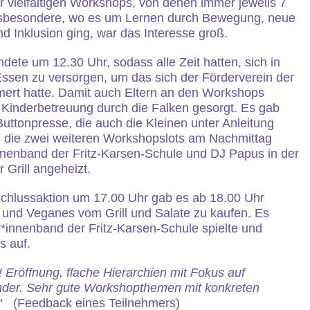
 vielfältigen Workshops, von denen immer jeweils 7
. Insbesondere, wo es um Lernen durch Bewegung, neue
d Inklusion ging, war das Interesse groß.
dete um 12.30 Uhr, sodass alle Zeit hatten, sich in
Essen zu versorgen, um das sich der Förderverein der
ert hatte. Damit auch Eltern an den Workshops
 Kinderbetreuung durch die Falken gesorgt. Es gab
uttonpresse, die auch die Kleinen unter Anleitung
 die zwei weiteren Workshopslots am Nachmittag
innenband der Fritz-Karsen-Schule und DJ Papus in der
 Grill angeheizt.
hlussaktion um 17.00 Uhr gab es ab 18.00 Uhr
 und Veganes vom Grill und Salate zu kaufen. Es
er*innenband der Fritz-Karsen-Schule spielte und
s auf.
n! Eröffnung, flache Hierarchien mit Fokus auf
nder. Sehr gute Workshopthemen mit konkreten
n.“
(Feedback eines Teilnehmers)