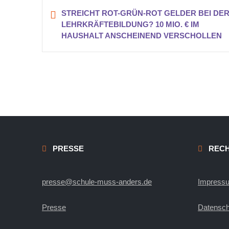
STREICHT ROT-GRÜN-ROT GELDER BEI DE
LEHRKRÄFTEBILDUNG? 10 MIO. € IM
HAUSHALT ANSCHEINEND VERSCHOLLEN
PRESSE
RECH
presse@schule-muss-anders.de
Impress
Presse
Datensch