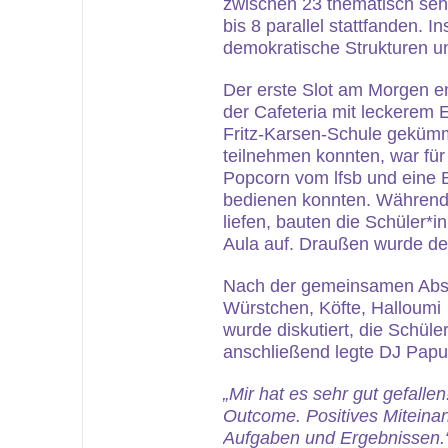
zwischen 23 thematisch sehr
bis 8 parallel stattfanden
demokratische Strukturen un
Der erste Slot am Morgen en
der Cafeteria mit leckerem 
Fritz-Karsen-Schule gekümm
teilnehmen konnten, war für
Popcorn vom lfsb und eine B
bedienen konnten. Während
liefen, bauten die Schüler*
Aula auf. Draußen wurde der
Nach der gemeinsamen Absc
Würstchen, Köfte, Halloumi
wurde diskutiert, die Schül
anschließend legte DJ Papu
„Mir hat es sehr gut gefalle
Outcome. Positives Miteina
Aufgaben und Ergebnisse