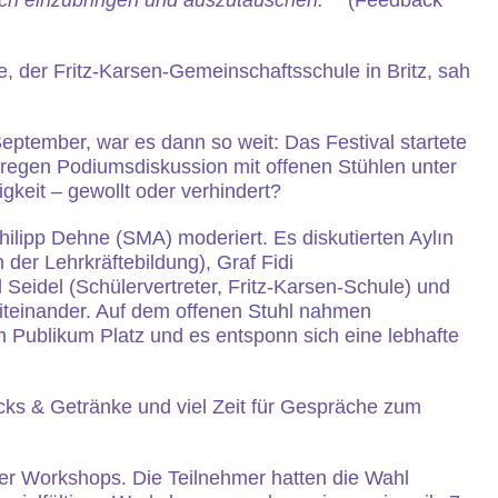
ich einzubringen und auszutauschen.“
(Feedback
 der Fritz-Karsen-Gemeinschaftsschule in Britz, sah
September, war es dann so weit: Das Festival startete
r regen Podiumsdiskussion mit offenen Stühlen unter
gkeit – gewollt oder verhindert?
ilipp Dehne (SMA) moderiert. Es diskutierten Aylın
in der Lehrkräftebildung), Graf Fidi
l Seidel (Schülervertreter, Fritz-Karsen-Schule) und
iteinander. Auf dem offenen Stuhl nahmen
 Publikum Platz und es entsponn sich eine lebhafte
ks & Getränke und viel Zeit für Gespräche zum
er Workshops. Die Teilnehmer hatten die Wahl