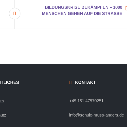
R
BILDUNGSKRISE BEKÄMPFEN – 1000
MENSCHEN GEHEN AUF DIE STRASSE
TLICHES
KONTAKT
um
+49 151 47970251
utz
info@schule-muss-anders.de