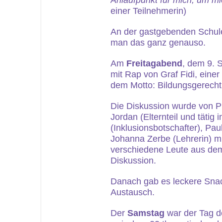
Anlaufpunkt für mich, um m
einer Teilnehmerin)
An der gastgebenden Schule,
man das ganz genauso.
Am
Freitagabend
, dem 9. 
mit Rap von Graf Fidi, eine
dem Motto: Bildungsgerechti
Die Diskussion wurde von Ph
Jordan (Elternteil und tätig 
(Inklusionsbotschafter), Pau
Johanna Zerbe (Lehrerin) m
verschiedene Leute aus dem
Diskussion.
Danach gab es leckere Snac
Austausch.
Der
Samstag
war der Tag d