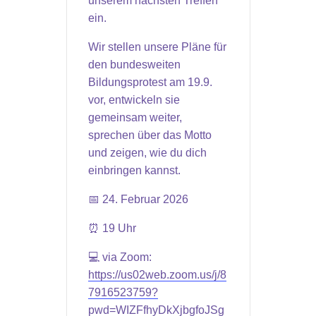
unserem nächsten Treffen
ein.
Wir stellen unsere Pläne für
den bundesweiten
Bildungsprotest am 19.9.
vor, entwickeln sie
gemeinsam weiter,
sprechen über das Motto
und zeigen, wie du dich
einbringen kannst.
📅 24. Februar 2026
⏰ 19 Uhr
💻 via Zoom:
https://us02web.zoom.us/j/8
7916523759?
pwd=WIZFfhyDkXjbgfoJSg