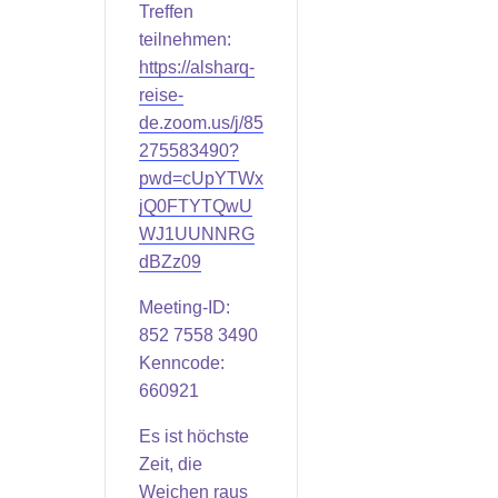
Treffen
teilnehmen:
https://alsharq-
reise-
de.zoom.us/j/85
275583490?
pwd=cUpYTWx
jQ0FTYTQwU
WJ1UUNNRG
dBZz09
Meeting-ID:
852 7558 3490
Kenncode:
660921
Es ist höchste
Zeit, die
Weichen raus