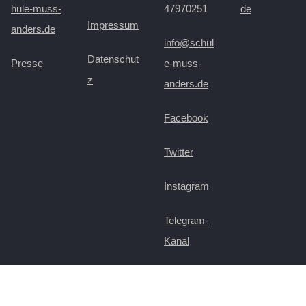
hule-muss-
47970251
de
Impressum
anders.de
info@schul
Datenschut
Presse
e-muss-
z
anders.de
Facebook
Twitter
Instagram
Telegram-
Kanal