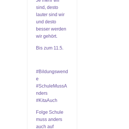
Je mehr wir
sind, desto
lauter sind wir
und desto
besser werden
wir gehört.
Bis zum 11.5.
#Bildungswend
e
#SchuleMussA
nders
#KitaAuch
Folge Schule
muss anders
auch auf