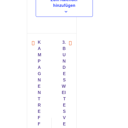
hinzufügen
K
3.
A
B
M
U
P
N
A
D
G
E
N
S
E
W
N
EI
T
T
R
E
E
S
F
V
F
E