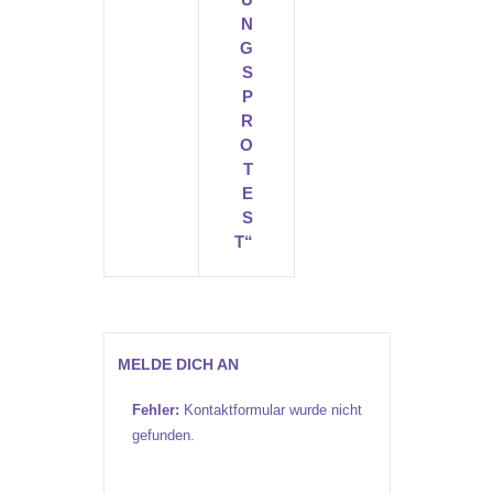
N
G
S
P
R
O
T
E
S
T“
MELDE DICH AN
Fehler:
Kontaktformular wurde nicht
gefunden.