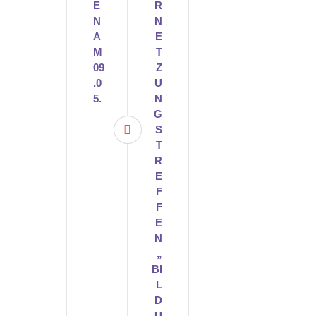
E
R
N
N
A
E
M
T
09
Z
.0
U
5.
N
G
S
T
R
E
F
F
E
N
„
BI
L
D
U